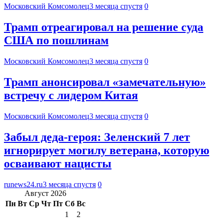
Московский Комсомолец
3 месяца спустя
0
Трамп отреагировал на решение суда
США по пошлинам
Московский Комсомолец
3 месяца спустя
0
Трамп анонсировал «замечательную»
встречу с лидером Китая
Московский Комсомолец
3 месяца спустя
0
Забыл деда-героя: Зеленский 7 лет
игнорирует могилу ветерана, которую
осваивают нацисты
runews24.ru
3 месяца спустя
0
Август 2026
Пн
Вт
Ср
Чт
Пт
Сб
Вс
1
2