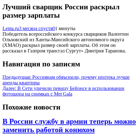
Лучший сварщик России раскрыл
размер зарплаты
Lenta.ru
3 месяца спустя
0
1 минуты
Победитель всероссийского конкурса сварщиков Валентин
Ольховский из Ханты-Мансийского автономного округа
(ХМАО) раскрыл размер своей зарплаты. Об этом он
рассказал в Газпром трансгаз Сургут» Дмитрия Таранова.
Навигация по записям
Предыдущая:
Россиянам обяъснили, почему ипотека лучше
аренды квартиры
Далее:
В Сети уличили певицу Бейонсе в использовании
фотошопа на снимках с Met Gala
Похожие новости
В России службу в армии теперь можно
заменить работой конюхом