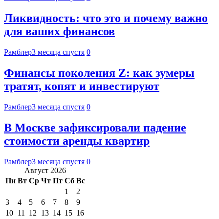
Ликвидность: что это и почему важно
для ваших финансов
Рамблер
3 месяца спустя
0
Финансы поколения Z: как зумеры
тратят, копят и инвестируют
Рамблер
3 месяца спустя
0
В Москве зафиксировали падение
стоимости аренды квартир
Рамблер
3 месяца спустя
0
Август 2026
Пн
Вт
Ср
Чт
Пт
Сб
Вс
1
2
3
4
5
6
7
8
9
10
11
12
13
14
15
16