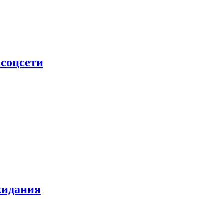
 соцсети
жидания