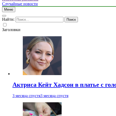
Случайные новости
Меню
Найти:
Заголовки
Актриса Кейт Хадсон в платье с го
3 месяца спустя
3 месяца спустя