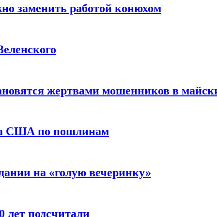
жно заменить работой конюхом
Зеленского
тановятся жертвами мошенников в майск
да США по пошлинам
дании на «голую вечеринку»
10 лет подсчитали