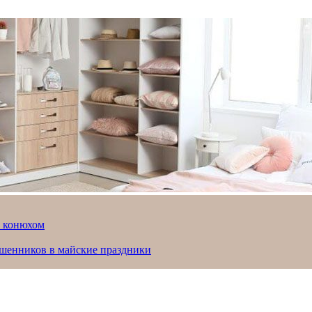
й конюхом
ошенников в майские праздники