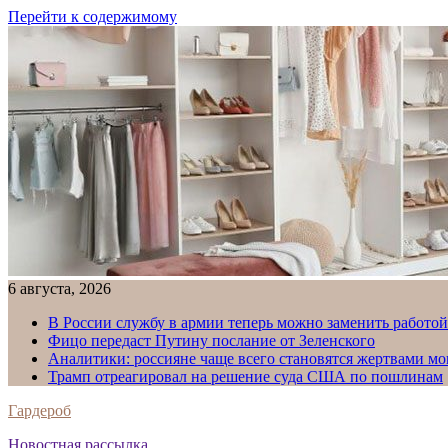
Перейти к содержимому
6 августа, 2026
В России службу в армии теперь можно заменить работо
Фицо передаст Путину послание от Зеленского
Аналитики: россияне чаще всего становятся жертвами м
Трамп отреагировал на решение суда США по пошлинам
Гардероб
Новостная рассылка