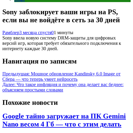
Sony заблокирует ваши игры на PS,
если вы не войдёте в сеть за 30 дней
Рамблер
3 месяца спустя
0
1 минуты
Sony ввела новую систему DRM-защиты для цифровых
версий игр, которая требует обязательного подключения к
интернету каждые 30 дней.
Навигация по записям
Предыдущая:
Мощное обновление Kandinsky 6.0 Image от
Сбера — что теперь умеет нейросеть
Далее:
Что такое инфляция и почему она делает вас беднее:
объясняем простыми словами
Похожие новости
Google тайно загружает на ПК Gemini
Nano весом 4 Гб — что с этим делать