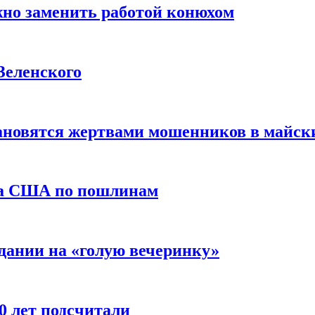
жно заменить работой конюхом
Зеленского
тановятся жертвами мошенников в майск
да США по пошлинам
дании на «голую вечеринку»
10 лет подсчитали