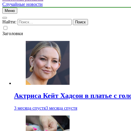
Случайные новости
Меню
Найти:
Заголовки
Актриса Кейт Хадсон в платье с го
3 месяца спустя
3 месяца спустя