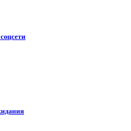
 соцсети
жидания