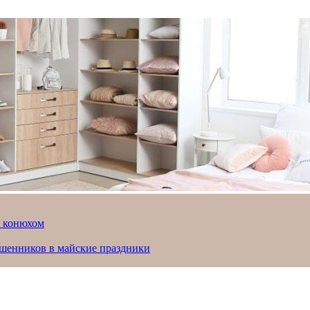
й конюхом
ошенников в майские праздники