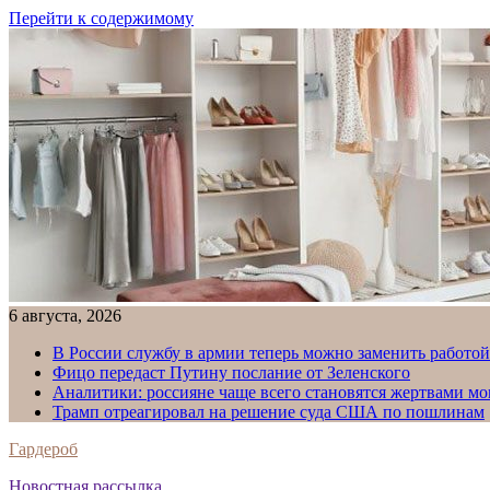
Перейти к содержимому
6 августа, 2026
В России службу в армии теперь можно заменить работо
Фицо передаст Путину послание от Зеленского
Аналитики: россияне чаще всего становятся жертвами м
Трамп отреагировал на решение суда США по пошлинам
Гардероб
Новостная рассылка