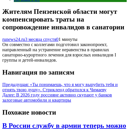
Жителям Пензенской области могут
компенсировать траты на
сопровождение инвалидов в санатории
runews24.ru
3 месяца спустя
0
1 минуты
Он совместно с коллегами подготовил законопроект,
направленный на устранение неравенства в правилах
санаторно-курортного лечения для взрослых инвалидов I
группы и детей-инвалидов.
Навигация по записям
Предыдущая:
«Ты понимаешь, что я могу вырубить тебя и
отнять твою душу». Стрикленд обратился к Чимаеву
Далее:
В 2026 году россияне активно скупают у банков
залоговые автомобили и квартиры
Похожие новости
В России службу в армии теперь можно