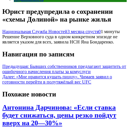
Юрист предупредила о сохранении
«схемы Долиной» на рынке жилья
Национальная Служба Новостей
3 месяца спустя
0
1 минуты
Решение Верховного суда в одном конкретном эпизоде не
является указом для всех, заявила НСН Яна Бондаренко.
Навигация по записям
Предыдущая:
Бывших собственников предлагают защитить от
ошибочного начисления платы за комуслуги
Далее:
«Мне нравится кушать пиццу». Чимаев заявил о
готовности перейти в полутяжёлый вес UFC
Похожие новости
Антонина Дарчинова: «Если ставка
будет снижаться, цены резко пойдут
вверх на 20—30%»