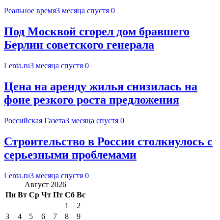
Реальное время
3 месяца спустя
0
Под Москвой сгорел дом бравшего
Берлин советского генерала
Lenta.ru
3 месяца спустя
0
Цена на аренду жилья снизилась на
фоне резкого роста предложения
Российская Газета
3 месяца спустя
0
Строительство в России столкнулось с
серьезными проблемами
Lenta.ru
3 месяца спустя
0
Август 2026
Пн
Вт
Ср
Чт
Пт
Сб
Вс
1
2
3
4
5
6
7
8
9