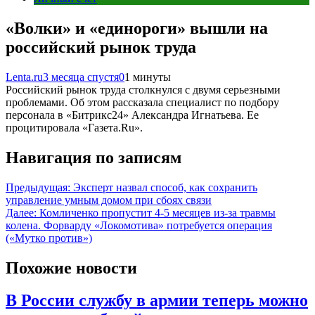
«Волки» и «единороги» вышли на
российский рынок труда
Lenta.ru
3 месяца спустя
0
1 минуты
Российский рынок труда столкнулся с двумя серьезными
проблемами. Об этом рассказала специалист по подбору
персонала в «Битрикс24» Александра Игнатьева. Ее
процитировала «Газета.Ru».
Навигация по записям
Предыдущая:
Эксперт назвал способ, как сохранить
управление умным домом при сбоях связи
Далее:
Комличенко пропустит 4-5 месяцев из-за травмы
колена. Форварду «Локомотива» потребуется операция
(«Мутко против»)
Похожие новости
В России службу в армии теперь можно