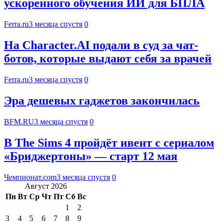
ускоренного обучения ИИ для БПЛА
Ferra.ru
3 месяца спустя
0
На Character.AI подали в суд за чат-
ботов, которые выдают себя за врачей
Ferra.ru
3 месяца спустя
0
Эра дешевых гаджетов закончилась
BFM.RU
3 месяца спустя
0
В The Sims 4 пройдёт ивент с сериалом
«Бриджертоны» — старт 12 мая
Чемпионат.com
3 месяца спустя
0
Август 2026
Пн
Вт
Ср
Чт
Пт
Сб
Вс
1
2
3
4
5
6
7
8
9