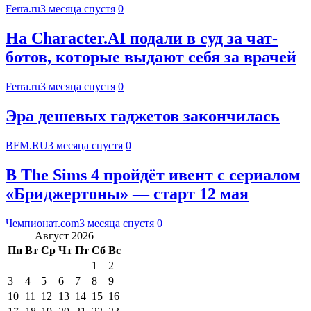
Ferra.ru
3 месяца спустя
0
На Character.AI подали в суд за чат-
ботов, которые выдают себя за врачей
Ferra.ru
3 месяца спустя
0
Эра дешевых гаджетов закончилась
BFM.RU
3 месяца спустя
0
В The Sims 4 пройдёт ивент с сериалом
«Бриджертоны» — старт 12 мая
Чемпионат.com
3 месяца спустя
0
Август 2026
Пн
Вт
Ср
Чт
Пт
Сб
Вс
1
2
3
4
5
6
7
8
9
10
11
12
13
14
15
16