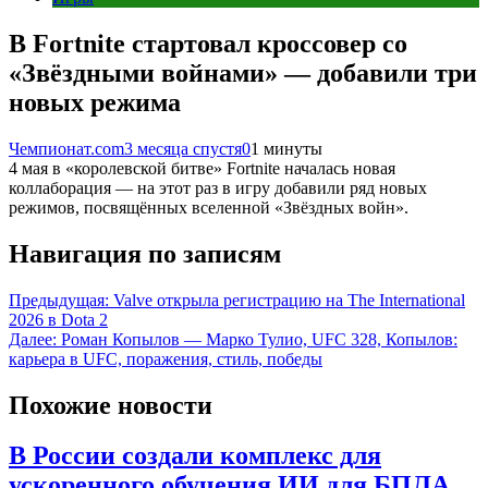
В Fortnite стартовал кроссовер со
«Звёздными войнами» — добавили три
новых режима
Чемпионат.com
3 месяца спустя
0
1 минуты
4 мая в «королевской битве» Fortnite началась новая
коллаборация — на этот раз в игру добавили ряд новых
режимов, посвящённых вселенной «Звёздных войн».
Навигация по записям
Предыдущая:
Valve открыла регистрацию на The International
2026 в Dota 2
Далее:
Роман Копылов — Марко Тулио, UFC 328, Копылов:
карьера в UFC, поражения, стиль, победы
Похожие новости
В России создали комплекс для
ускоренного обучения ИИ для БПЛА