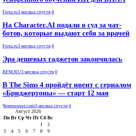
Ferra.ru
3 месяца спустя
0
На Character.AI подали в суд за чат-
ботов, которые выдают себя за врачей
Ferra.ru
3 месяца спустя
0
Эра дешевых гаджетов закончилась
BFM.RU
3 месяца спустя
0
В The Sims 4 пройдёт ивент с сериалом
«Бриджертоны» — старт 12 мая
Чемпионат.com
3 месяца спустя
0
Август 2026
Пн
Вт
Ср
Чт
Пт
Сб
Вс
1
2
3
4
5
6
7
8
9