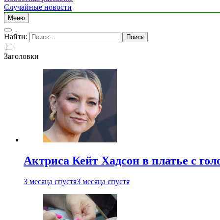
Случайные новости
Меню
Найти:
Заголовки
Актриса Кейт Хадсон в платье с го
3 месяца спустя
3 месяца спустя