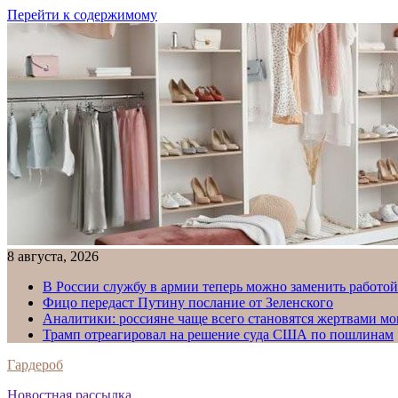
Перейти к содержимому
8 августа, 2026
В России службу в армии теперь можно заменить работо
Фицо передаст Путину послание от Зеленского
Аналитики: россияне чаще всего становятся жертвами м
Трамп отреагировал на решение суда США по пошлинам
Гардероб
Новостная рассылка