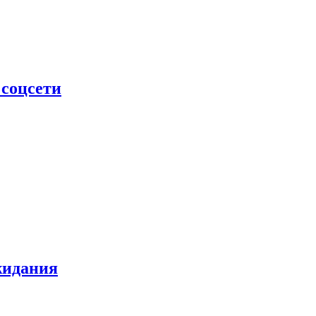
 соцсети
жидания