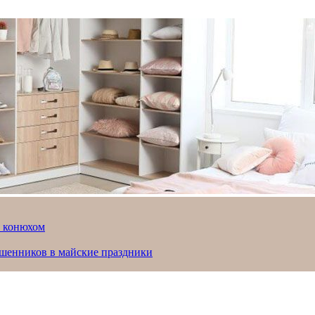
й конюхом
ошенников в майские праздники