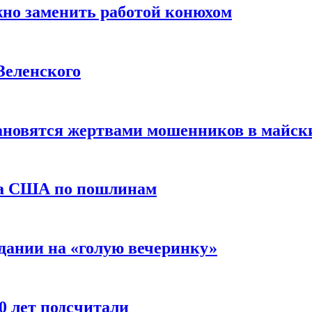
жно заменить работой конюхом
Зеленского
тановятся жертвами мошенников в майск
да США по пошлинам
дании на «голую вечеринку»
10 лет подсчитали