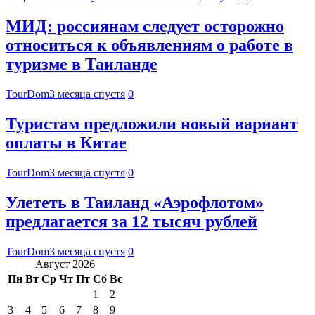
МИД: россиянам следует осторожно
относиться к объявлениям о работе в
туризме в Таиланде
TourDom
3 месяца спустя
0
Туристам предложили новый вариант
оплаты в Китае
TourDom
3 месяца спустя
0
Улететь в Таиланд «Аэрофлотом»
предлагается за 12 тысяч рублей
TourDom
3 месяца спустя
0
Август 2026
Пн
Вт
Ср
Чт
Пт
Сб
Вс
1
2
3
4
5
6
7
8
9