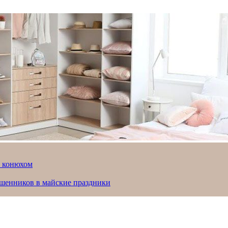
й конюхом
ошенников в майские праздники