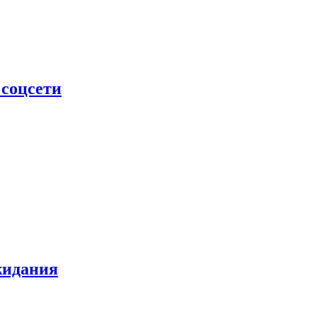
 соцсети
жидания