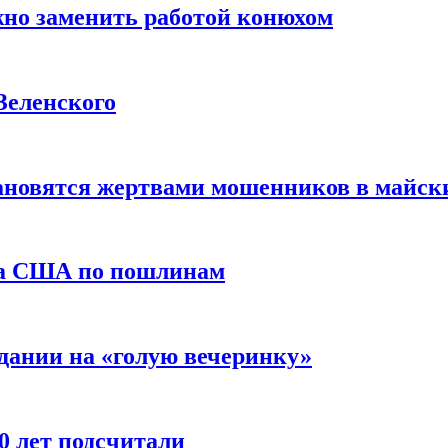
жно заменить работой конюхом
Зеленского
тановятся жертвами мошенников в майск
да США по пошлинам
дании на «голую вечеринку»
10 лет подсчитали