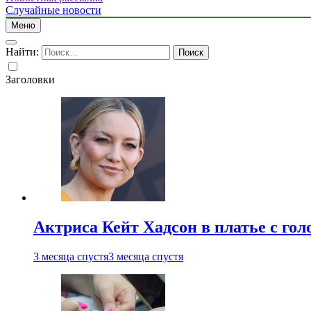
Случайные новости
Меню
Найти:
Заголовки
Актриса Кейт Хадсон в платье с го
3 месяца спустя
3 месяца спустя