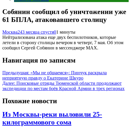
Собянин сообщил об уничтожении уже
61 БПЛА, атаковавшего столицу
Москва24
3 месяца спустя
0
1 минуты
Нейтрализована атака еще двух беспилотников, которые
летели в сторону столицы вечером в четверг, 7 мая. Об этом
сообщил Сергей Собянин в мессенджере MAX.
Навигация по записям
Предыдущая:
«Мы не общаемся»: Пинчук раскрыла
неприятную правду о Екатерине Шкуро
Далее:
Поисковые отряды Тюменской области продолжают
экспедиции по местам боёв Красной Армии в трех регионах
Похожие новости
Из Москвы-реки выловили 25-
килограммового сома