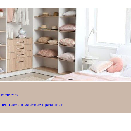
й конюхом
ошенников в майские праздники