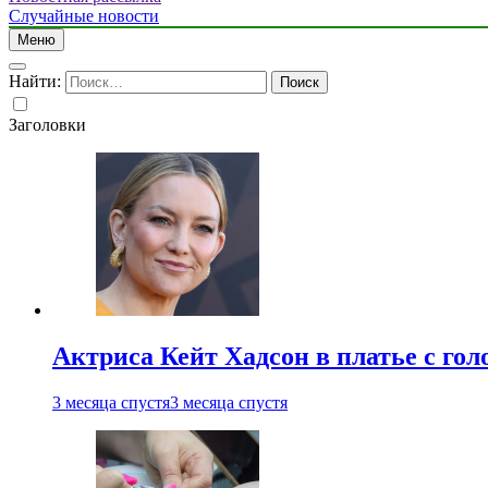
Случайные новости
Меню
Найти:
Заголовки
Актриса Кейт Хадсон в платье с го
3 месяца спустя
3 месяца спустя