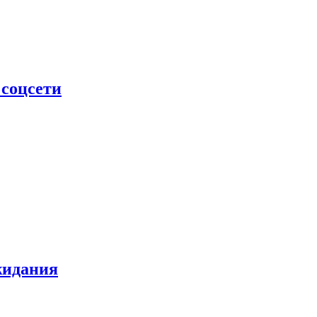
 соцсети
жидания