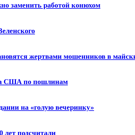
жно заменить работой конюхом
Зеленского
тановятся жертвами мошенников в майск
да США по пошлинам
дании на «голую вечеринку»
10 лет подсчитали