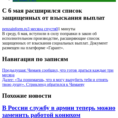
С 6 мая расширился список
защищенных от взыскания выплат
penzainform.ru
3 месяца спустя
0
1 минуты
В среду, 6 мая, вступили в силу поправки в закон об
исполнительном производстве, расширяющие список
защищенных от взыскания социальных выплат. Документ
размещен на платформе «Гарант».
Навигация по записям
Предыдущая:
Чимаев сообщил, что готов драться каждые три
месяца
Далее:
«Ты понимаешь, что я могу вырубить тебя и отнять
твою душу». Стрикленд обратился к Чимаеву
Похожие новости
В России службу в армии теперь можно
заменить работой конюхом