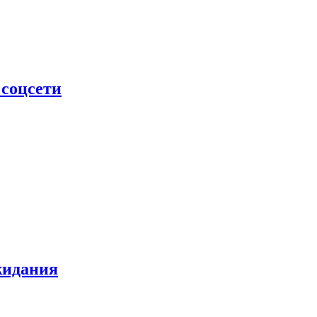
 соцсети
жидания