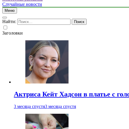
Случайные новости
Меню
Найти:
Заголовки
Актриса Кейт Хадсон в платье с го
3 месяца спустя
3 месяца спустя