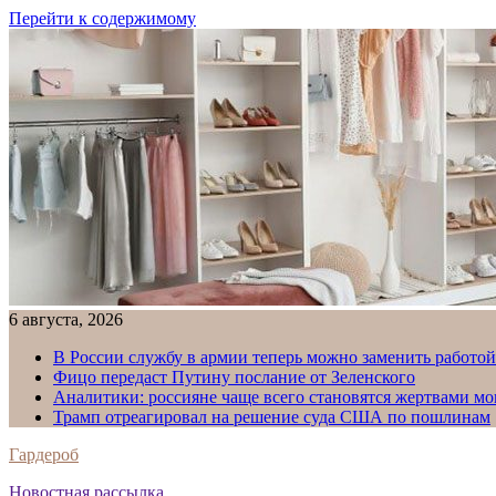
Перейти к содержимому
6 августа, 2026
В России службу в армии теперь можно заменить работо
Фицо передаст Путину послание от Зеленского
Аналитики: россияне чаще всего становятся жертвами м
Трамп отреагировал на решение суда США по пошлинам
Гардероб
Новостная рассылка