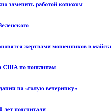
жно заменить работой конюхом
Зеленского
тановятся жертвами мошенников в майск
да США по пошлинам
дании на «голую вечеринку»
10 лет подсчитали