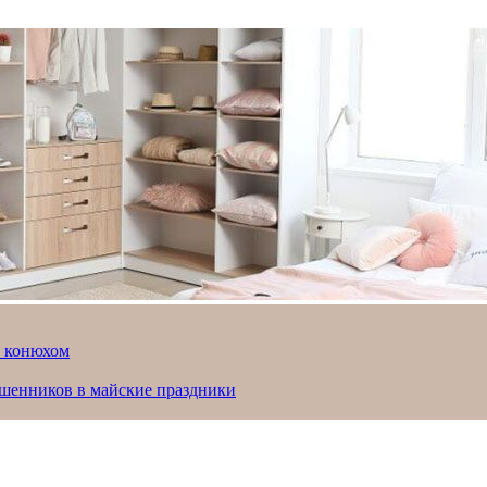
й конюхом
ошенников в майские праздники