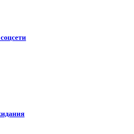
 соцсети
жидания