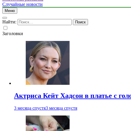
Случайные новости
Меню
Найти:
Заголовки
Актриса Кейт Хадсон в платье с го
3 месяца спустя
3 месяца спустя