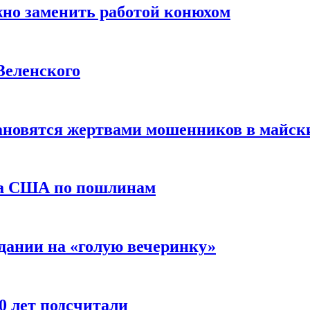
жно заменить работой конюхом
Зеленского
тановятся жертвами мошенников в майск
да США по пошлинам
дании на «голую вечеринку»
10 лет подсчитали