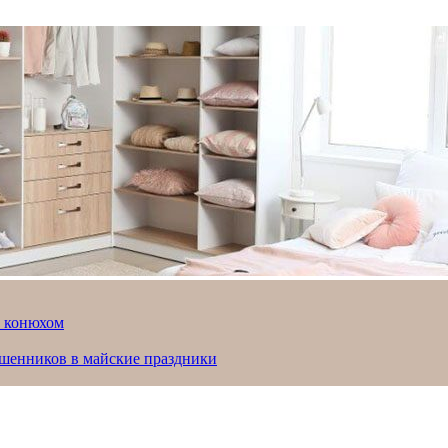
й конюхом
ошенников в майские праздники