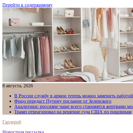
Перейти к содержимому
8 августа, 2026
В России службу в армии теперь можно заменить работо
Фицо передаст Путину послание от Зеленского
Аналитики: россияне чаще всего становятся жертвами м
Трамп отреагировал на решение суда США по пошлинам
Гардероб
Новостная рассылка