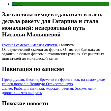
Люди
Заставляла немцев сдаваться в плен,
делала ракету для Гагарина и стала
монахиней: невероятный путь
Натальи Малышевой
Русская семерка
3 месяца спустя
0
1 минуты
От студенческой скамьи до фронта. От потерь близких до
заданий с белым флагом в сталинских руинах. От ракетных
двигателей до монашеской кельи.
Навигация по записям
Предыдущая:
Леонид Брежнев на фронте: как на самом деле
генсек воевал в Великую Отечественную
Далее:
Рыба для мангала: морская, речная, бюджетная и
дорогая — что выбрать
Похожие новости