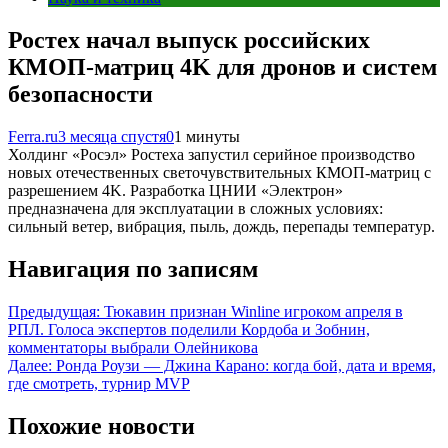
Ростех начал выпуск российских
КМОП-матриц 4K для дронов и систем
безопасности
Ferra.ru
3 месяца спустя
0
1 минуты
Холдинг «Росэл» Ростеха запустил серийное производство
новых отечественных светочувствительных КМОП-матриц с
разрешением 4K. Разработка ЦНИИ «Электрон»
предназначена для эксплуатации в сложных условиях:
сильный ветер, вибрация, пыль, дождь, перепады температур.
Навигация по записям
Предыдущая:
Тюкавин признан Winline игроком апреля в
РПЛ. Голоса экспертов поделили Кордоба и Зобнин,
комментаторы выбрали Олейникова
Далее:
Ронда Роузи — Джина Карано: когда бой, дата и время,
где смотреть, турнир MVP
Похожие новости