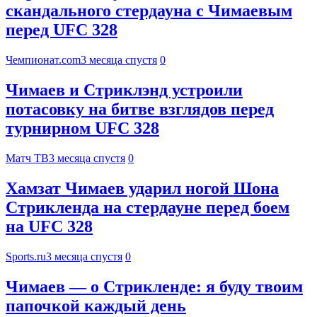
скандального стердауна с Чимаевым
перед UFC 328
Чемпионат.com
3 месяца спустя
0
Чимаев и Стриклэнд устроили
потасовку на битве взглядов перед
турнирном UFC 328
Матч ТВ
3 месяца спустя
0
Хамзат Чимаев ударил ногой Шона
Стрикленда на стердауне перед боем
на UFC 328
Sports.ru
3 месяца спустя
0
Чимаев — о Стрикленде: я буду твоим
папочкой каждый день