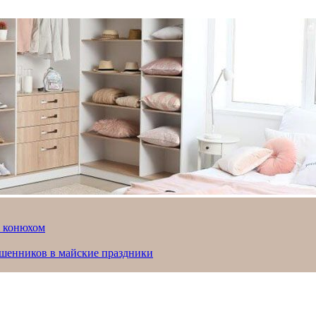
й конюхом
ошенников в майские праздники