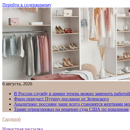
Перейти к содержимому
6 августа, 2026
В России службу в армии теперь можно заменить работо
Фицо передаст Путину послание от Зеленского
Аналитики: россияне чаще всего становятся жертвами м
Трамп отреагировал на решение суда США по пошлинам
Гардероб
Новостная рассылка