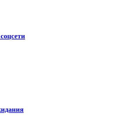
 соцсети
жидания