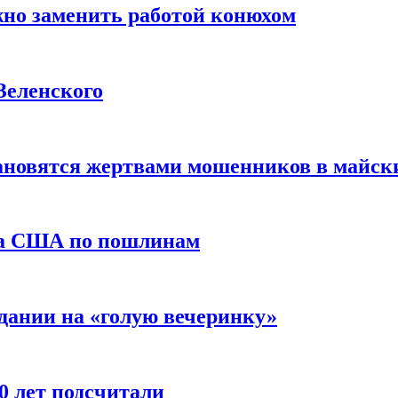
жно заменить работой конюхом
Зеленского
тановятся жертвами мошенников в майск
да США по пошлинам
дании на «голую вечеринку»
10 лет подсчитали