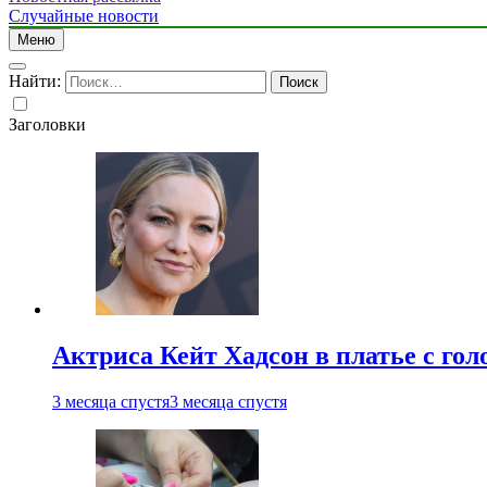
Случайные новости
Меню
Найти:
Заголовки
Актриса Кейт Хадсон в платье с го
3 месяца спустя
3 месяца спустя