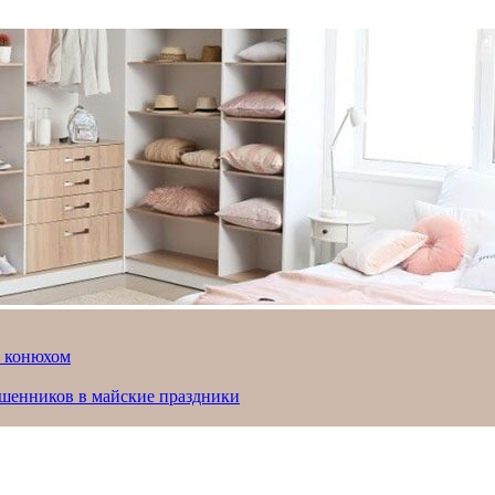
й конюхом
ошенников в майские праздники