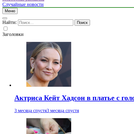
Случайные новости
Меню
Найти:
Заголовки
Актриса Кейт Хадсон в платье с го
3 месяца спустя
3 месяца спустя