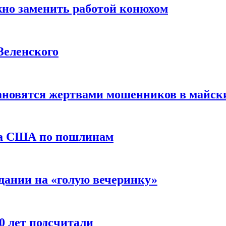
жно заменить работой конюхом
Зеленского
тановятся жертвами мошенников в майск
да США по пошлинам
дании на «голую вечеринку»
10 лет подсчитали