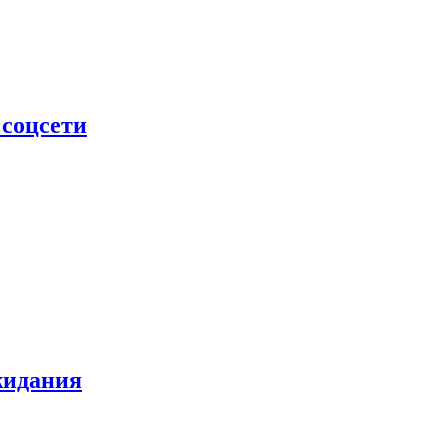
 соцсети
жидания