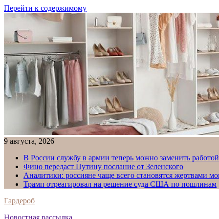
Перейти к содержимому
9 августа, 2026
В России службу в армии теперь можно заменить работо
Фицо передаст Путину послание от Зеленского
Аналитики: россияне чаще всего становятся жертвами м
Трамп отреагировал на решение суда США по пошлинам
Гардероб
Новостная рассылка