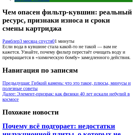
Чем опасен фильтр-кувшин: реальный
ресурс, признаки износа и сроки
смены картриджа
Рамблер
3 месяца спустя
0
1 минуты
Если вода в кувшине стала какой-то не такой — вам не
кажется. Узнайте, почему фильтр перестаёт очищать воду и
превращается в «химическую бомбу» замедленного действия.
Навигация по записям
Предыдущая:
Гибкий камень: что это такое, плюсы, минусы и
полезные советы
Далее:
Элемент-призрак: как физики 40 лет искали небулий в
космосе
Похожие новости
Почему всё подгорает: недостатки
индукционной плиты, о которых не