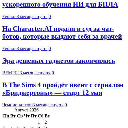
ускоренного обучения ИИ для БПЛА
Ferra.ru
3 месяца спустя
0
На Character.AI подали в суд за чат-
ботов, которые выдают себя за врачей
Ferra.ru
3 месяца спустя
0
Эра дешевых гаджетов закончилась
BFM.RU
3 месяца спустя
0
В The Sims 4 пройдёт ивент с сериалом
«Бриджертоны» — старт 12 мая
Чемпионат.com
3 месяца спустя
0
Август 2026
Пн
Вт
Ср
Чт
Пт
Сб
Вс
1
2