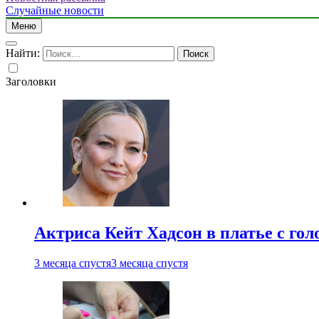
Случайные новости
Меню
Найти:
Заголовки
Актриса Кейт Хадсон в платье с го
3 месяца спустя
3 месяца спустя