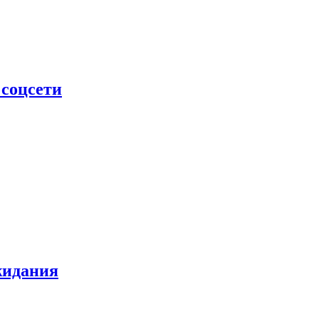
 соцсети
жидания