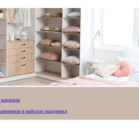
й конюхом
ошенников в майские праздники