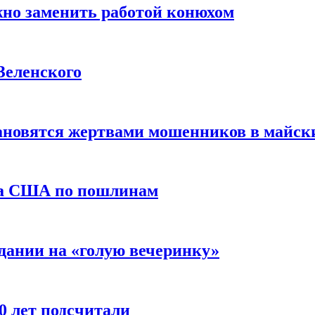
жно заменить работой конюхом
Зеленского
тановятся жертвами мошенников в майск
да США по пошлинам
дании на «голую вечеринку»
10 лет подсчитали