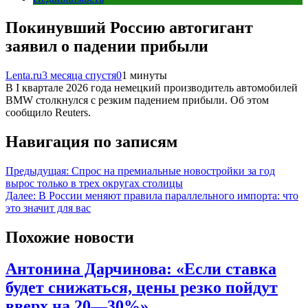
Покинувший Россию автогигант
заявил о падении прибыли
Lenta.ru
3 месяца спустя
0
1 минуты
В I квартале 2026 года немецкий производитель автомобилей
BMW столкнулся с резким падением прибыли. Об этом
сообщило Reuters.
Навигация по записям
Предыдущая:
Спрос на премиальные новостройки за год
вырос только в трех округах столицы
Далее:
В России меняют правила параллельного импорта: что
это значит для вас
Похожие новости
Антонина Дарчинова: «Если ставка
будет снижаться, цены резко пойдут
вверх на 20—30%»