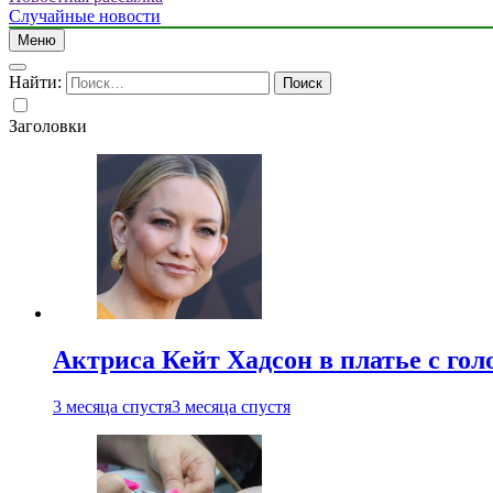
Случайные новости
Меню
Найти:
Заголовки
Актриса Кейт Хадсон в платье с го
3 месяца спустя
3 месяца спустя