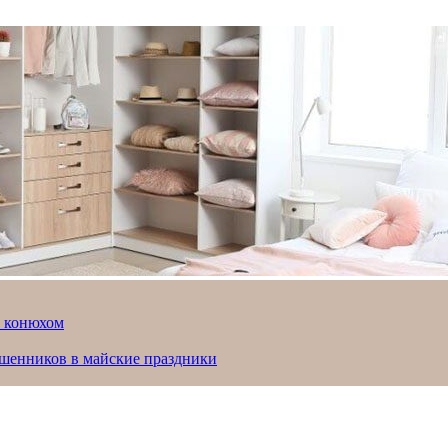
й конюхом
ошенников в майские праздники