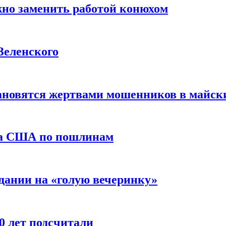
жно заменить работой конюхом
Зеленского
тановятся жертвами мошенников в майск
да США по пошлинам
дании на «голую вечеринку»
10 лет подсчитали