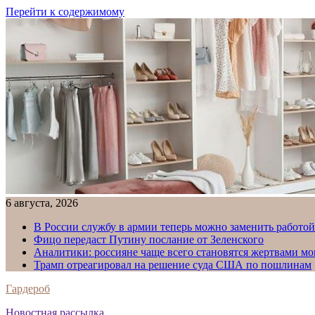
Перейти к содержимому
6 августа, 2026
В России службу в армии теперь можно заменить работо
Фицо передаст Путину послание от Зеленского
Аналитики: россияне чаще всего становятся жертвами м
Трамп отреагировал на решение суда США по пошлинам
Гардероб
Новостная рассылка