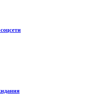
 соцсети
жидания