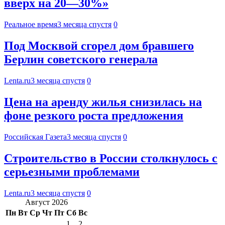
вверх на 20—30%»
Реальное время
3 месяца спустя
0
Под Москвой сгорел дом бравшего
Берлин советского генерала
Lenta.ru
3 месяца спустя
0
Цена на аренду жилья снизилась на
фоне резкого роста предложения
Российская Газета
3 месяца спустя
0
Строительство в России столкнулось с
серьезными проблемами
Lenta.ru
3 месяца спустя
0
Август 2026
Пн
Вт
Ср
Чт
Пт
Сб
Вс
1
2