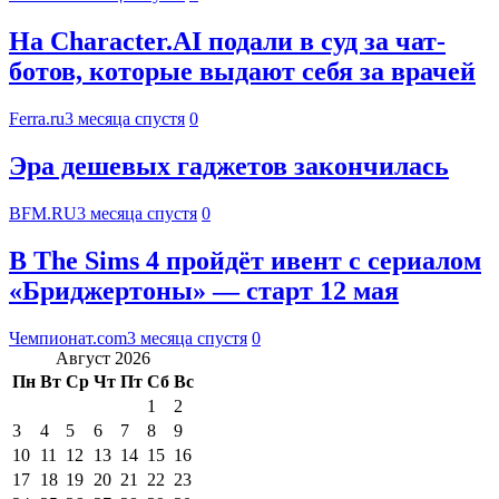
На Character.AI подали в суд за чат-
ботов, которые выдают себя за врачей
Ferra.ru
3 месяца спустя
0
Эра дешевых гаджетов закончилась
BFM.RU
3 месяца спустя
0
В The Sims 4 пройдёт ивент с сериалом
«Бриджертоны» — старт 12 мая
Чемпионат.com
3 месяца спустя
0
Август 2026
Пн
Вт
Ср
Чт
Пт
Сб
Вс
1
2
3
4
5
6
7
8
9
10
11
12
13
14
15
16
17
18
19
20
21
22
23