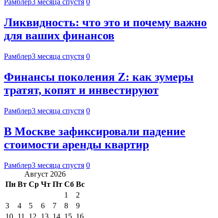
Рамблер
3 месяца спустя
0
Ликвидность: что это и почему важно
для ваших финансов
Рамблер
3 месяца спустя
0
Финансы поколения Z: как зумеры
тратят, копят и инвестируют
Рамблер
3 месяца спустя
0
В Москве зафиксировали падение
стоимости аренды квартир
Рамблер
3 месяца спустя
0
Август 2026
Пн
Вт
Ср
Чт
Пт
Сб
Вс
1
2
3
4
5
6
7
8
9
10
11
12
13
14
15
16