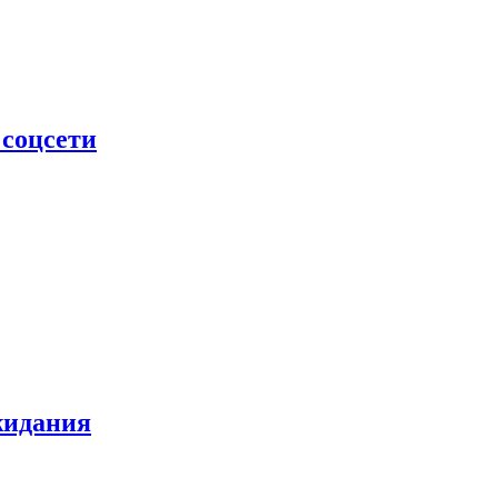
 соцсети
жидания