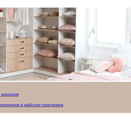
й конюхом
ошенников в майские праздники