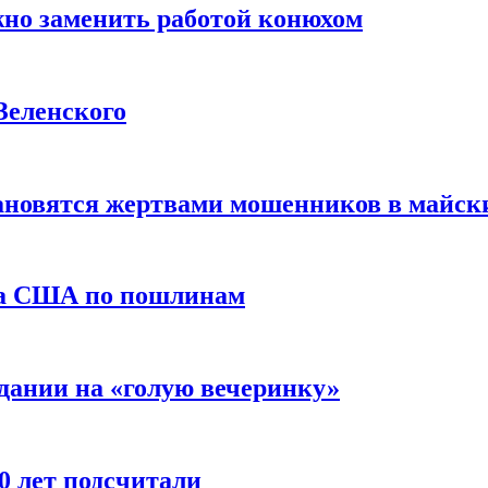
жно заменить работой конюхом
Зеленского
тановятся жертвами мошенников в майск
да США по пошлинам
дании на «голую вечеринку»
10 лет подсчитали