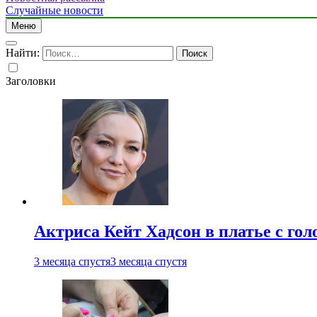
Случайные новости
Меню
Найти:
Заголовки
Актриса Кейт Хадсон в платье с го
3 месяца спустя
3 месяца спустя