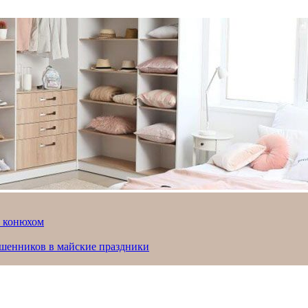
й конюхом
ошенников в майские праздники