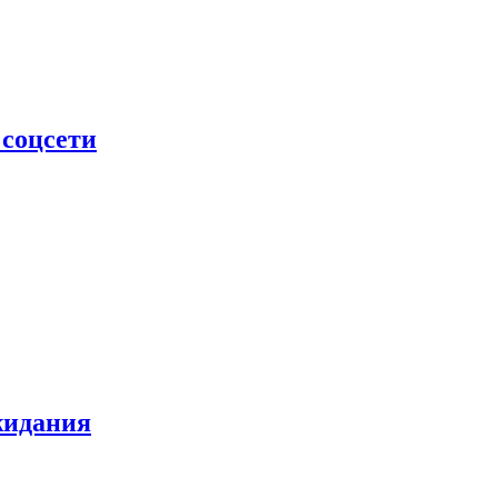
 соцсети
жидания