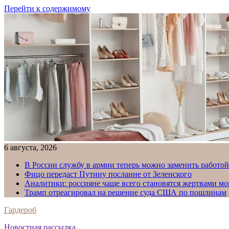
Перейти к содержимому
6 августа, 2026
В России службу в армии теперь можно заменить работо
Фицо передаст Путину послание от Зеленского
Аналитики: россияне чаще всего становятся жертвами м
Трамп отреагировал на решение суда США по пошлинам
Гардероб
Новостная рассылка