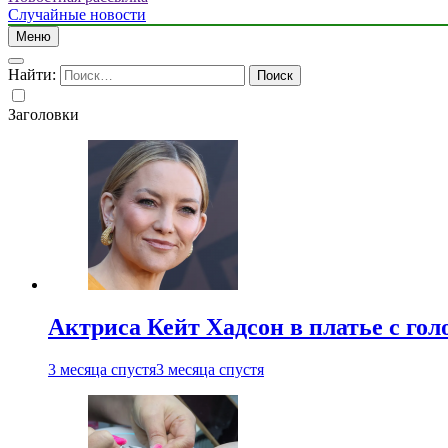
Случайные новости
Меню
Найти:
Заголовки
Актриса Кейт Хадсон в платье с го
3 месяца спустя
3 месяца спустя