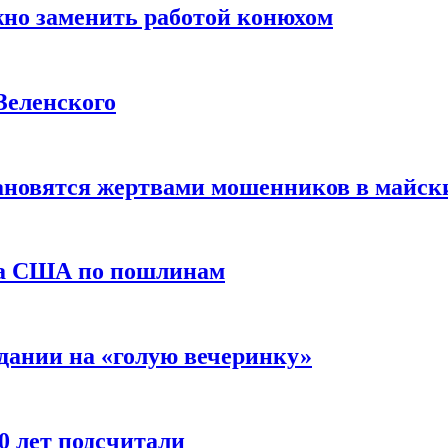
жно заменить работой конюхом
Зеленского
тановятся жертвами мошенников в майск
да США по пошлинам
дании на «голую вечеринку»
10 лет подсчитали