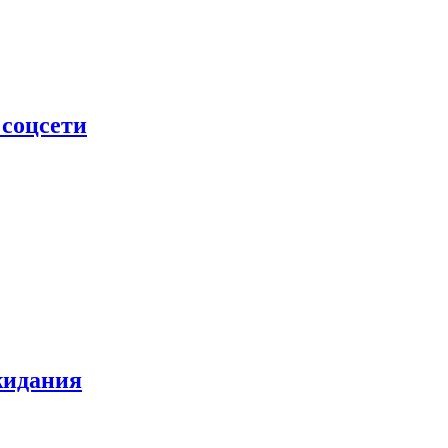
 соцсети
жидания