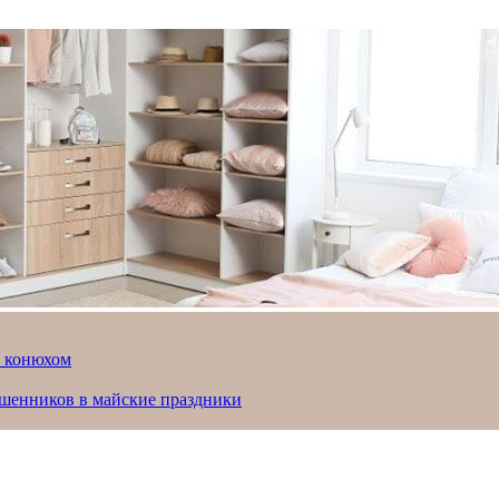
й конюхом
ошенников в майские праздники