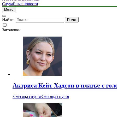
Случайные новости
Меню
Найти:
Заголовки
Актриса Кейт Хадсон в платье с го
3 месяца спустя
3 месяца спустя