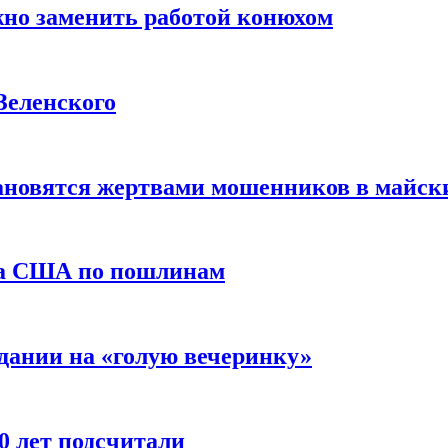
жно заменить работой конюхом
Зеленского
тановятся жертвами мошенников в майск
да США по пошлинам
дании на «голую вечеринку»
10 лет подсчитали