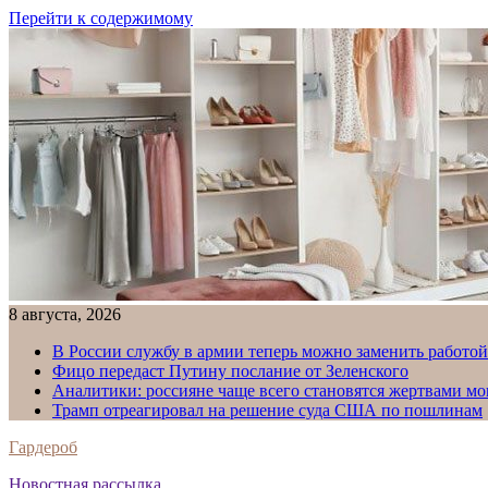
Перейти к содержимому
8 августа, 2026
В России службу в армии теперь можно заменить работо
Фицо передаст Путину послание от Зеленского
Аналитики: россияне чаще всего становятся жертвами м
Трамп отреагировал на решение суда США по пошлинам
Гардероб
Новостная рассылка