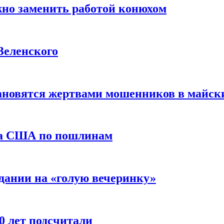
жно заменить работой конюхом
Зеленского
тановятся жертвами мошенников в майск
да США по пошлинам
дании на «голую вечеринку»
10 лет подсчитали