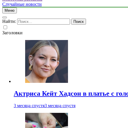
Случайные новости
Меню
Найти:
Заголовки
Актриса Кейт Хадсон в платье с го
3 месяца спустя
3 месяца спустя