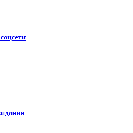
 соцсети
жидания