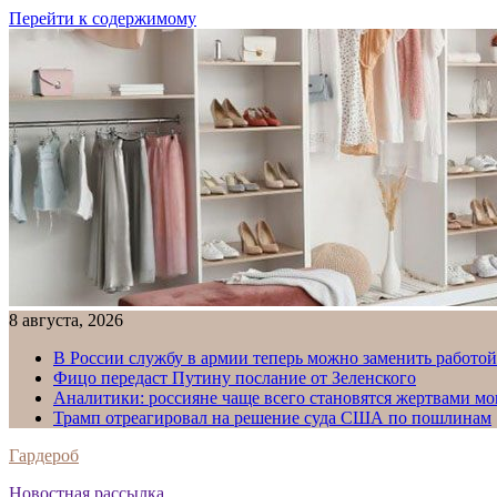
Перейти к содержимому
8 августа, 2026
В России службу в армии теперь можно заменить работо
Фицо передаст Путину послание от Зеленского
Аналитики: россияне чаще всего становятся жертвами м
Трамп отреагировал на решение суда США по пошлинам
Гардероб
Новостная рассылка