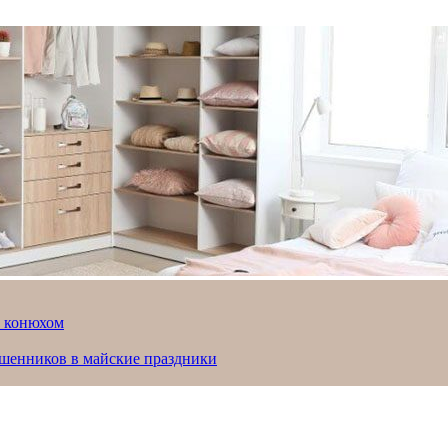
й конюхом
ошенников в майские праздники