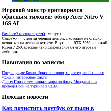
Игровой монстр притворился
офисным тихоней: обзор Acer Nitro V
16S AI
Рамблер
3 месяца спустя
0
1 минуты
Снаружи — строгий чёрный лэптоп, с которым не стыдно
появиться на деловой встрече. Внутри — RTX 5060 и свежий
Ryzen 7 260, которые явно демонстрируют его игровые
амбиции.
Навигация по записям
Предыдущая:
Бишон фризе: история, характер, особенности
ухода и интересные факты
Далее:
Призер чемпионата мира по боксу Молдажанова
проведет бой на турнире в США
Похожие новости
Как почистить ноутбук от пыли в