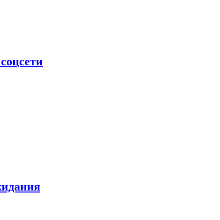
 соцсети
жидания