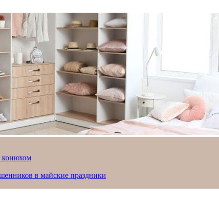
й конюхом
ошенников в майские праздники