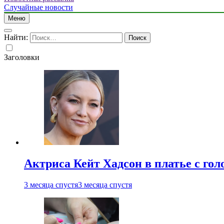
Случайные новости
Меню
Найти:
Заголовки
Актриса Кейт Хадсон в платье с го
3 месяца спустя
3 месяца спустя