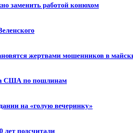
жно заменить работой конюхом
Зеленского
тановятся жертвами мошенников в майск
да США по пошлинам
дании на «голую вечеринку»
10 лет подсчитали