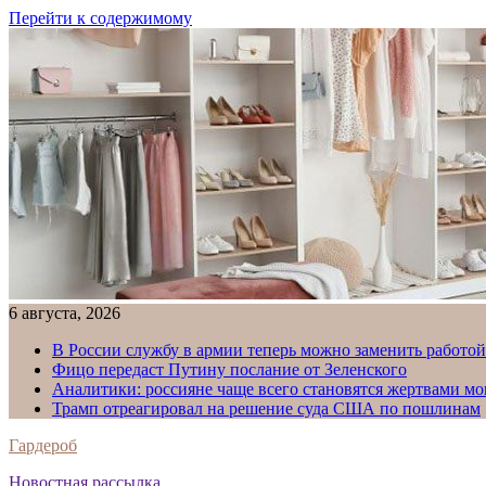
Перейти к содержимому
6 августа, 2026
В России службу в армии теперь можно заменить работо
Фицо передаст Путину послание от Зеленского
Аналитики: россияне чаще всего становятся жертвами м
Трамп отреагировал на решение суда США по пошлинам
Гардероб
Новостная рассылка