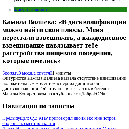
Фигурное катание
Камила Валиева: «В дисквалификации
можно найти свои плюсы. Меня
перестали взвешивать, а каждодневное
взвешивание навязывает тебе
расстройства пищевого поведения,
которые имелись»
Sports.ru
3 месяца спустя
0
1 минуты
Фигуристка Камила Валиева назвала отсутствие взвешиваний
положительным моментом в период допинговой
дисквалификации. Об этом она высказалась в беседе с
Марком Кондратюком на ютуб-канале «ДоброFON».
Навигация по записям
Предыдущая:
Суд КНР приговорил двоих экс-министров
обороны к смертной казни
Далее:
Назван минимальный платеж по ипотеке в Москве