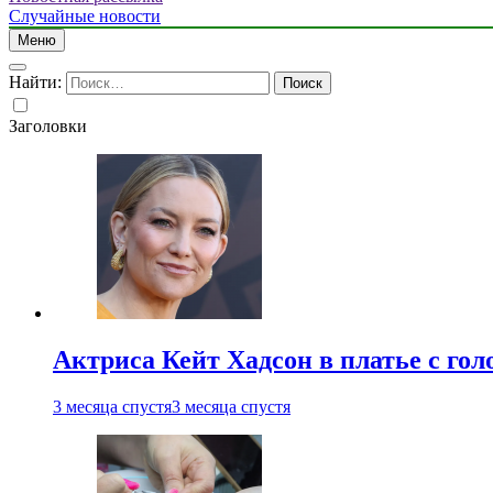
Случайные новости
Меню
Найти:
Заголовки
Актриса Кейт Хадсон в платье с го
3 месяца спустя
3 месяца спустя