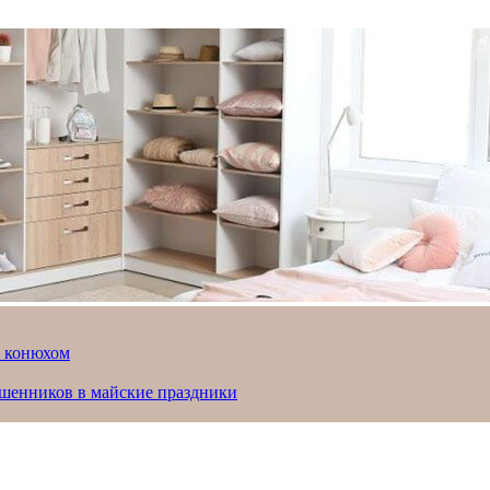
й конюхом
ошенников в майские праздники