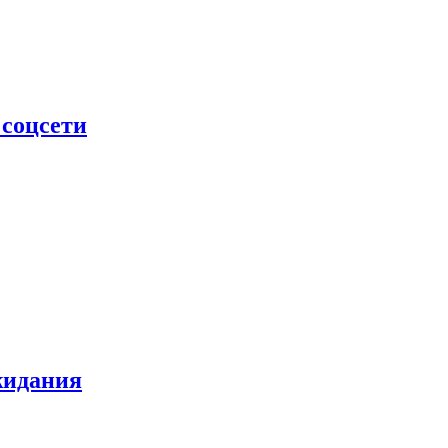
 соцсети
жидания