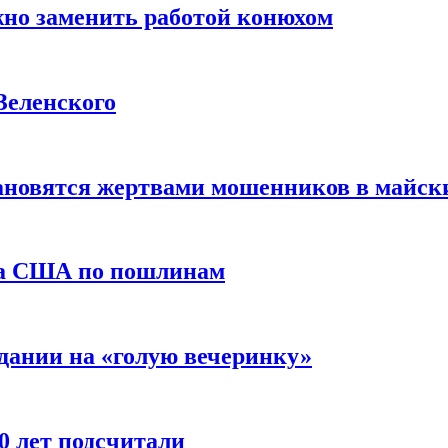
жно заменить работой конюхом
Зеленского
тановятся жертвами мошенников в майск
да США по пошлинам
дании на «голую вечеринку»
10 лет подсчитали