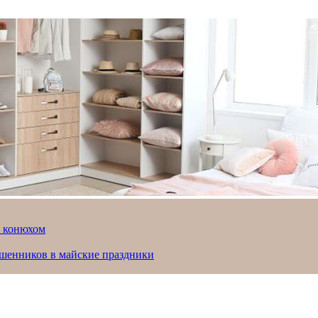
й конюхом
ошенников в майские праздники