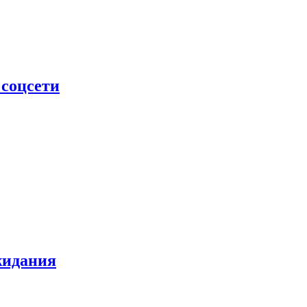
 соцсети
жидания