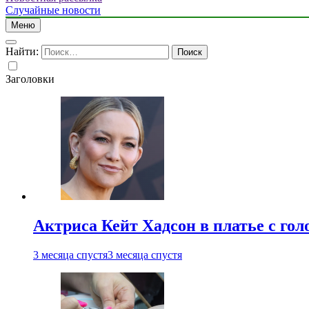
Случайные новости
Меню
Найти:
Заголовки
Актриса Кейт Хадсон в платье с го
3 месяца спустя
3 месяца спустя