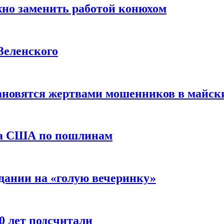
жно заменить работой конюхом
Зеленского
тановятся жертвами мошенников в майск
да США по пошлинам
дании на «голую вечеринку»
10 лет подсчитали