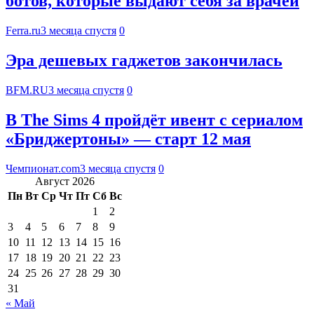
ботов, которые выдают себя за врачей
Ferra.ru
3 месяца спустя
0
Эра дешевых гаджетов закончилась
BFM.RU
3 месяца спустя
0
В The Sims 4 пройдёт ивент с сериалом
«Бриджертоны» — старт 12 мая
Чемпионат.com
3 месяца спустя
0
Август 2026
Пн
Вт
Ср
Чт
Пт
Сб
Вс
1
2
3
4
5
6
7
8
9
10
11
12
13
14
15
16
17
18
19
20
21
22
23
24
25
26
27
28
29
30
31
« Май