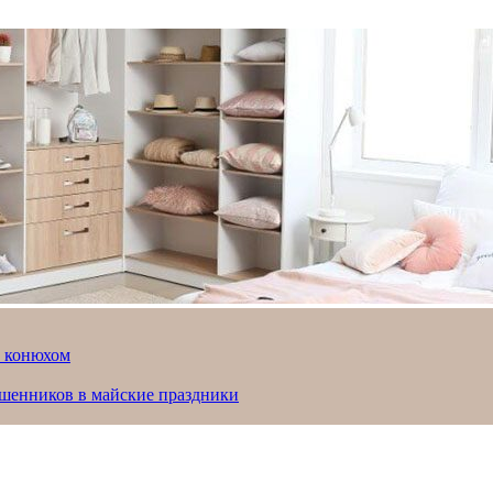
й конюхом
ошенников в майские праздники