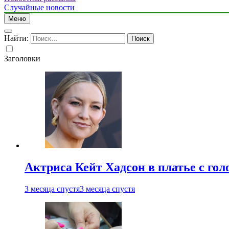
Случайные новости
Меню
Найти:
Заголовки
Актриса Кейт Хадсон в платье с го
3 месяца спустя
3 месяца спустя