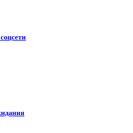
 соцсети
жидания