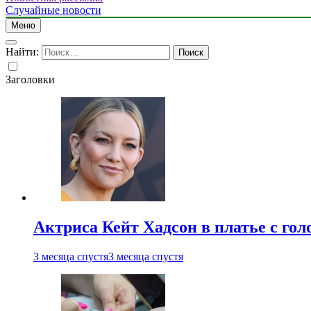
Случайные новости
Меню
Найти:
Заголовки
Актриса Кейт Хадсон в платье с го
3 месяца спустя
3 месяца спустя