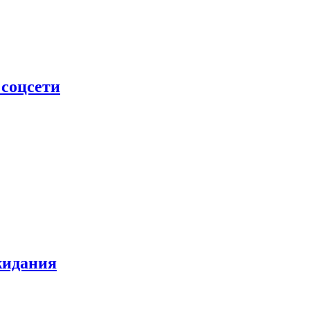
 соцсети
жидания