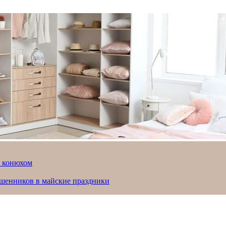
й конюхом
ошенников в майские праздники