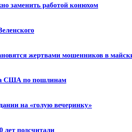
жно заменить работой конюхом
Зеленского
тановятся жертвами мошенников в майск
да США по пошлинам
дании на «голую вечеринку»
10 лет подсчитали