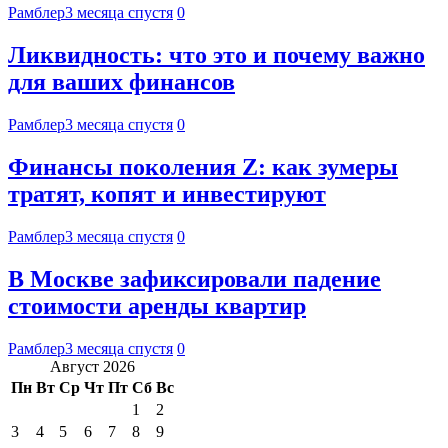
Рамблер
3 месяца спустя
0
Ликвидность: что это и почему важно
для ваших финансов
Рамблер
3 месяца спустя
0
Финансы поколения Z: как зумеры
тратят, копят и инвестируют
Рамблер
3 месяца спустя
0
В Москве зафиксировали падение
стоимости аренды квартир
Рамблер
3 месяца спустя
0
Август 2026
Пн
Вт
Ср
Чт
Пт
Сб
Вс
1
2
3
4
5
6
7
8
9