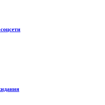
 соцсети
жидания