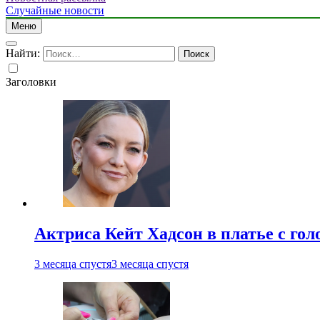
Случайные новости
Меню
Найти:
Заголовки
Актриса Кейт Хадсон в платье с го
3 месяца спустя
3 месяца спустя