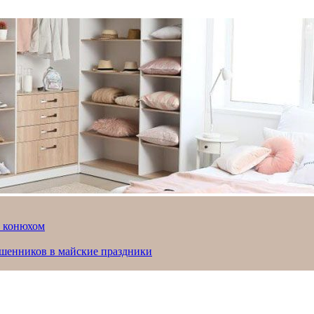
й конюхом
ошенников в майские праздники