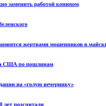
жно заменить работой конюхом
Зеленского
тановятся жертвами мошенников в майск
да США по пошлинам
дании на «голую вечеринку»
10 лет подсчитали