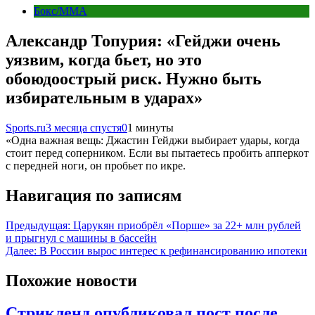
Бокс/MMA
Александр Топурия: «Гейджи очень
уязвим, когда бьет, но это
обоюдоострый риск. Нужно быть
избирательным в ударах»
Sports.ru
3 месяца спустя
0
1 минуты
«Одна важная вещь: Джастин Гейджи выбирает удары, когда
стоит перед соперником. Если вы пытаетесь пробить апперкот
с передней ноги, он пробьет по икре.
Навигация по записям
Предыдущая:
Царукян приобрёл «Порше» за 22+ млн рублей
и прыгнул с машины в бассейн
Далее:
В России вырос интерес к рефинансированию ипотеки
Похожие новости
Стрикленд опубликовал пост после