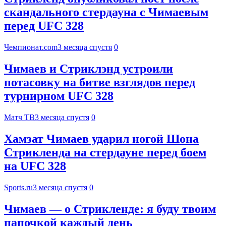
скандального стердауна с Чимаевым
перед UFC 328
Чемпионат.com
3 месяца спустя
0
Чимаев и Стриклэнд устроили
потасовку на битве взглядов перед
турнирном UFC 328
Матч ТВ
3 месяца спустя
0
Хамзат Чимаев ударил ногой Шона
Стрикленда на стердауне перед боем
на UFC 328
Sports.ru
3 месяца спустя
0
Чимаев — о Стрикленде: я буду твоим
папочкой каждый день