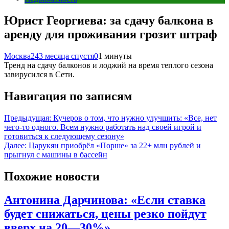
Юрист Георгиева: за сдачу балкона в
аренду для проживания грозит штраф
Москва24
3 месяца спустя
0
1 минуты
Тренд на сдачу балконов и лоджий на время теплого сезона
завирусился в Сети.
Навигация по записям
Предыдущая:
Кучеров о том, что нужно улучшить: «Все, нет
чего-то одного. Всем нужно работать над своей игрой и
готовиться к следующему сезону»
Далее:
Царукян приобрёл «Порше» за 22+ млн рублей и
прыгнул с машины в бассейн
Похожие новости
Антонина Дарчинова: «Если ставка
будет снижаться, цены резко пойдут
вверх на 20—30%»