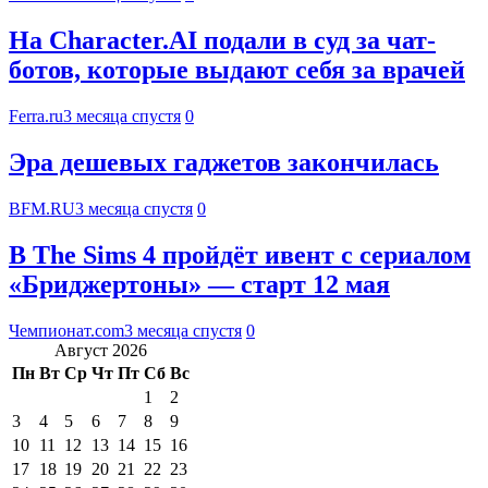
На Character.AI подали в суд за чат-
ботов, которые выдают себя за врачей
Ferra.ru
3 месяца спустя
0
Эра дешевых гаджетов закончилась
BFM.RU
3 месяца спустя
0
В The Sims 4 пройдёт ивент с сериалом
«Бриджертоны» — старт 12 мая
Чемпионат.com
3 месяца спустя
0
Август 2026
Пн
Вт
Ср
Чт
Пт
Сб
Вс
1
2
3
4
5
6
7
8
9
10
11
12
13
14
15
16
17
18
19
20
21
22
23